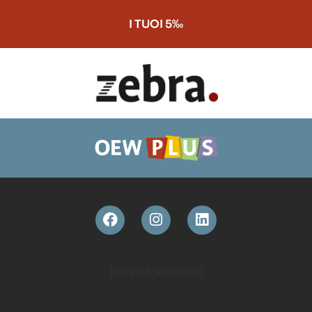
I TUOI 5‰
[weglot_switcher]