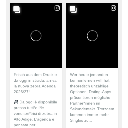
Frisch aus dem Druck e
Wer heute jemanden
da oggi in strada: arriva
kennenlernen will, hat
la nuova zebra.Agenda
theoretisch unzählige
2026/27!
Optionen. Dating-Apps
präsentieren mögliche
Da oggi è disponibile
Partner*innen im
presso tutti*e i*le
Sekundentakt. Trotzdem
venditori*trici di zebra in
kommen immer mehr
Alto Adige. L'agenda è
Singles zu...
pensata per...