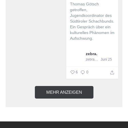
Thomas Götsch
getroffen,
Jugendkoordinator des
Südtiroler Schachbunds.
Ein Gespräch über ein
kulturelles Phänomen im
Aufschwung. ️
...
zebra.
zebra_streetpaper
Juni 25
6
0
MEHR ANZEIGEN