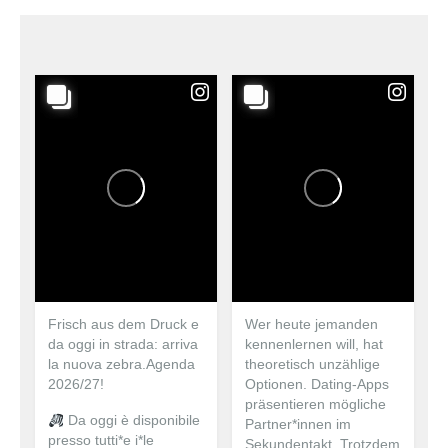
Frisch aus dem Druck e
Wer heute jemanden
da oggi in strada: arriva
kennenlernen will, hat
la nuova zebra.Agenda
theoretisch unzählige
2026/27!
Optionen. Dating-Apps
präsentieren mögliche
Da oggi è disponibile
Partner*innen im
presso tutti*e i*le
Sekundentakt. Trotzdem