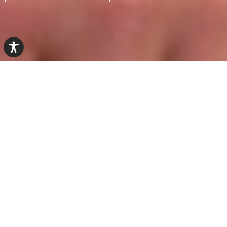
MACH MIT
A
ls Organisation für Eine solidarische Welt“
setzen wir uns für einen Planeten ein, auf dem
soziale und ökologische Gerechtigkeit an erster
Stelle stehen. Wir beleuchten kritisch globale
Zusammenhänge und sensibilisieren mit
Kampagnen, Veranstaltungen und
Bildungsangeboten für einen kritischen Konsum
und eine vorurteilsbewusste Gesellschaft