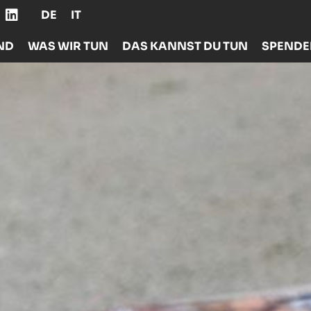
DE
IT
ND
WAS WIR TUN
DAS KANNST DU TUN
SPEND