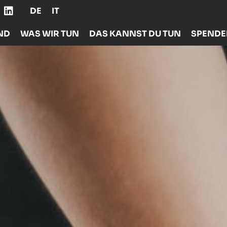
DE
IT
ND
WAS WIR TUN
DAS KANNST DU TUN
SPEND