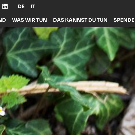
DE
IT
ND
WAS WIR TUN
DAS KANNST DU TUN
SPEND