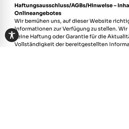
Haftungsausschluss/AGBs/Hinweise – Inha
Onlineangebotes
Wir bemühen uns, auf dieser Website richti
Informationen zur Verfügung zu stellen. W
keine Haftung oder Garantie für die Aktualit
Vollständigkeit der bereitgestellten Inform
uns das Recht vor, ohne vorherige Ankünd
Ergänzungen der bereitgestellten Informa
Fotos
(C) OEW
(C)
Unsplash.com
Verweise und Links
Trotz sorgfältiger inhaltlicher Kontrolle üb
Haftung für die Inhalte externer Links. Für d
Seiten sind ausschließlich deren Betreiber 