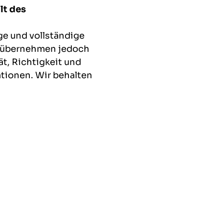
lt des
ge und vollständige
ir übernehmen jedoch
ät, Richtigkeit und
ationen. Wir behalten
igung Änderungen oder
tionen vorzunehmen.
ernehmen wir keine
en Inhalt der verlinkten
verantwortlich.