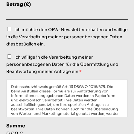
Betrag (€)
C
Ich möchte den OEW-Newsletter erhalten und willige
h
in die Verarbeitung meiner personenbezogenen Daten
e
diesbezüglich ein.
c
k
b
C
Ich willige in die Verarbeitung meiner
o
h
personenbezogenen Daten für die Übermittlung und
x
e
e
Beantwortung meiner Anfrage ein
*
c
n
k
b
Datenschutzhinweis gemäß Art. 13 DSGVO 2016/679. Die
o
beim Ausfüllen dieses Formulars zur Anforderung von
x
Informationen angegebenen Daten werden in Papierform
e
und elektronisch verarbeitet. Ihre Daten werden
n
ausschließlich genutzt, um Ihre speziellen Anfragen zu
beantworten. Ihre Daten können auch für die Übersendung
*
von Werbe- und Marketingmaterial genutzt werden, werden
jedoch weder veröffentlicht noch an Dritte weitergegeben.
Verantwortlicher für die Datenverarbeitung ist die oew, an
Summe
die Sie sich wenden können, um Ihre Rechte geltend zu
machen. Zu diesen gehören u. a. das Recht auf Zugang zu den
0,00 €