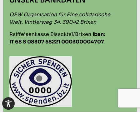
UNSERE BANKDATEN
OEW Organisation für Eine solidarische
Welt, Vintlerweg 34, 39042 Brixen
Raiffeisenkasse Eisacktal/Brixen
Iban:
IT 68 S 08307 58221
000300004707
Falls du über deine Bank oder Online-Banking spendest,
beachte bitte Folgendes: Da die OEW eine Onlus-Organisation
ist, können Spender*innen ihre Unterstützung von der Steuer
absetzen. Für die Spendenquittung brauchen wir deine Daten.
Sende uns also bitte nach Abschluss deiner Spende eine E-Mail