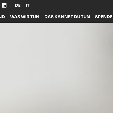
DE
IT
ND
WAS WIR TUN
DAS KANNST DU TUN
SPEND