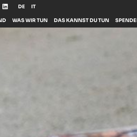
DE
IT
ND
WAS WIR TUN
DAS KANNST DU TUN
SPEND