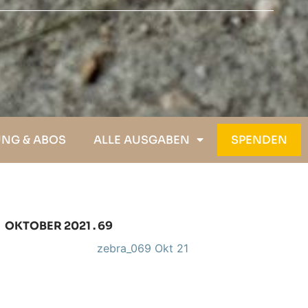
NG &­ ABOS
ALLE AUSGABEN
SPENDEN
OKTOBER 2021 . 69
zebra_069 Okt 21