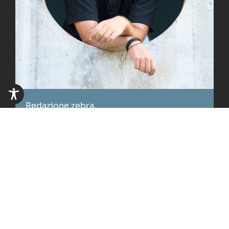
Redazione zebra.
Matthias Fleischmann
matthias.fleischmann@oew.org
0472 208 207