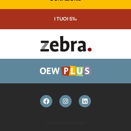
I TUOI 5‰
[weglot_switcher]