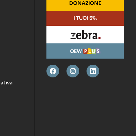
DONAZIONE
I TUOI 5‰
ativa