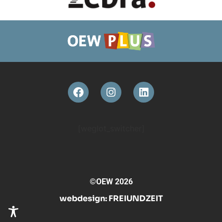
[weglot_switcher]
©OEW 2026
webdesign:
FREIUNDZEIT