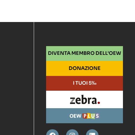
DIVENTA MEMBRO DELL'OEW
DONAZIONE
I TUOI 5‰