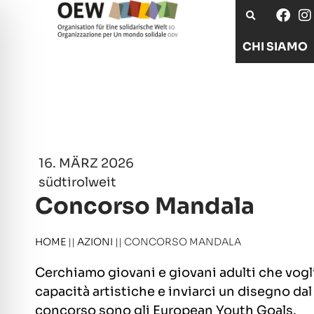
CHI SIAMO
16. MÄRZ 2026
südtirolweit
Concorso Mandala
HOME
||
AZIONI
||
CONCORSO MANDALA
Cerchiamo giovani e giovani adulti che vogl
capacità artistiche e inviarci un disegno dal
concorso sono gli European Youth Goals.