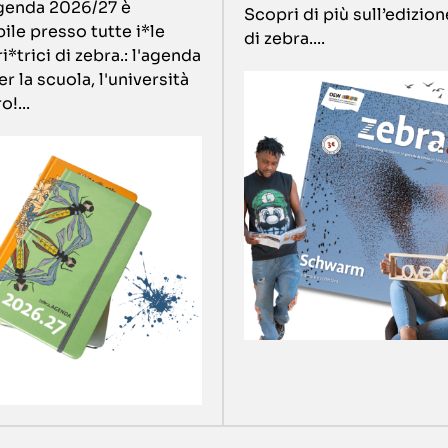
genda 2026/27 è
Scopri di più sull’edizion
ile presso tutte i*le
di zebra....
i*trici di zebra.: l'agenda
er la scuola, l'università
o!...