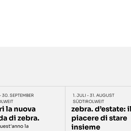
 - 30. SEPTEMBER
1. JULI - 31. AUGUST
OLWEIT
SÜDTIROLWEIT
i la nuova
zebra. d’estate: i
a di zebra.
piacere di stare
insieme
uest'anno la