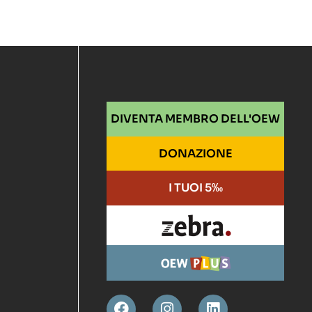
DIVENTA MEMBRO DELL'OEW
DONAZIONE
I TUOI 5‰