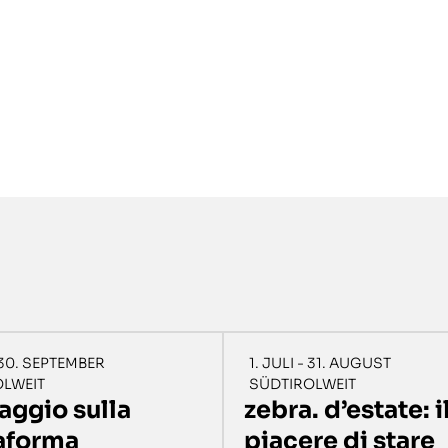
- 30. SEPTEMBER
1. JULI - 31. AUGUST
OLWEIT
SÜDTIROLWEIT
ggio sulla
zebra. d’estate: i
aforma
piacere di stare