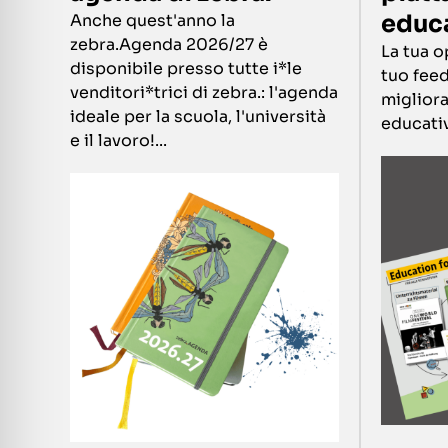
educ
Anche quest'anno la
zebra.Agenda 2026/27 è
La tua o
disponibile presso tutte i*le
tuo feed
venditori*trici di zebra.: l'agenda
migliora
ideale per la scuola, l'università
educativa
e il lavoro!...