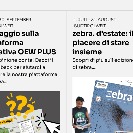
- 30. SEPTEMBER
1. JULI - 31. AUGUST
OLWEIT
SÜDTIROLWEIT
ggio sulla
zebra. d’estate: i
aforma
piacere di stare
ativa OEW PLUS
insieme
pinione conta! Dacci il
Scopri di più sull’edizion
back per aiutarci a
di zebra....
re la nostra piattaforma
....