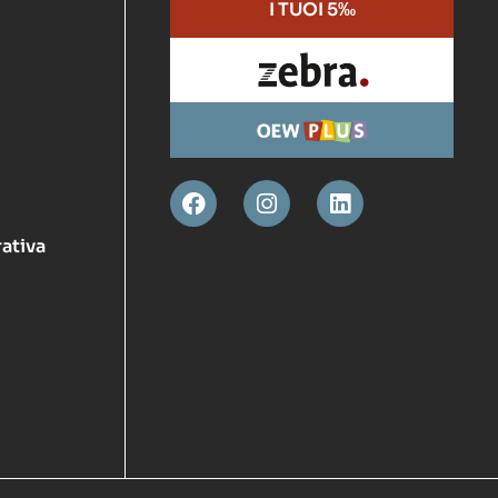
I TUOI 5‰
ativa