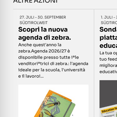
ALTRE AZIONI
27. JULI - 30. SEPTEMBER
1. JULI 
SÜDTIROLWEIT
SÜDTIR
Scopri la nuova
Sonda
agenda di zebra.
piatt
educ
Anche quest'anno la
zebra.Agenda 2026/27 è
La tua o
disponibile presso tutte i*le
tuo feed
venditori*trici di zebra.: l'agenda
migliora
ideale per la scuola, l'università
educativa
e il lavoro!...