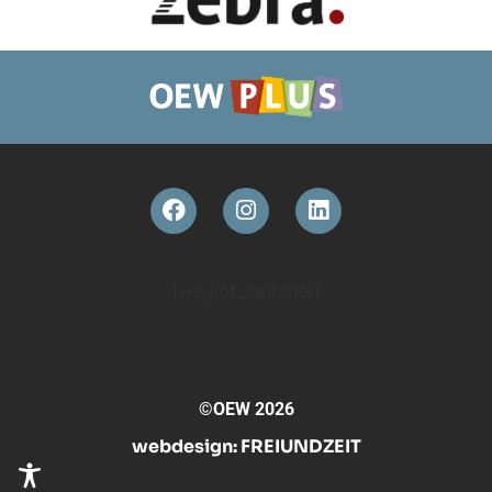
[weglot_switcher]
©OEW 2026
webdesign:
FREIUNDZEIT