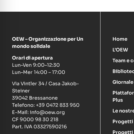
OEW – Organizzazione per Un
Home
mondo solidale
L’OEW
Orari di apertura
Team e c
Lun–Ven 9:00–12:30
Bibliote
Lun–Mer 14:00 – 17:00
Giornale 
Via Vintler 34 / Casa Jakob-
Steiner
Piattafo
39042 Bressanone
Plus
Telefono: +39 0472 833 950
Le nostre
E-Mail: info@oew.org
CF 9000 98 30 218
Progetti
Part. IVA 03327590216
Progetti