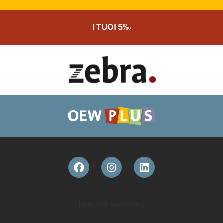
I TUOI 5‰
[weglot_switcher]