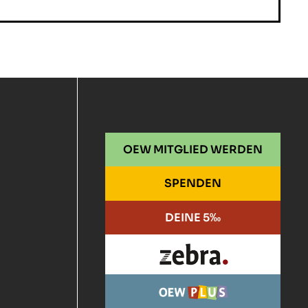
dirizzo
il
OEW MITGLIED WERDEN
SPENDEN
DEINE 5‰