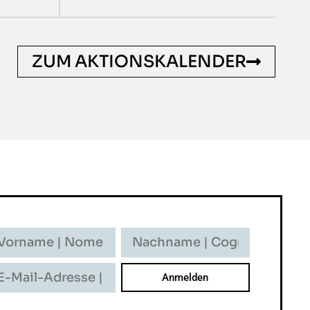
ZUM AKTIONSKALENDER
rname
Nachname
-
ome
Cognome
il-
resse