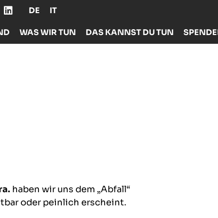
DE
IT
ND
WAS WIR TUN
DAS KANNST DU TUN
SPEND
ra.
haben wir uns dem „Abfall“
tbar oder peinlich erscheint.