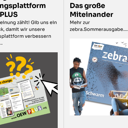
ungsplattform
Das große
PLUS
Miteinander
inung zählt! Gib uns ein
Mehr zur
k, damit wir unsere
zebra.Sommerausgabe.....
splattform verbessern
..