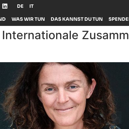
DE
IT
ND
WAS WIR TUN
DAS KANNST DU TUN
SPEND
:
Internationale Zusamm