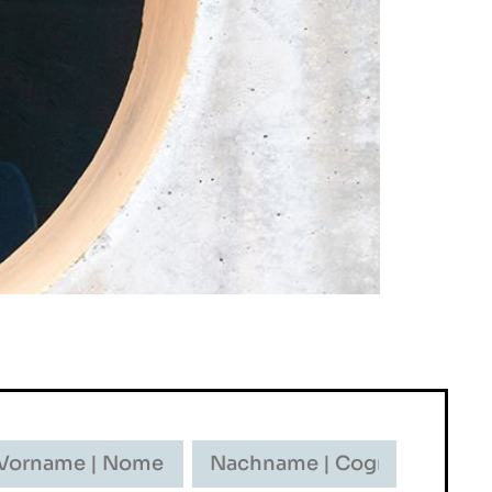
rname
Nachname
-
ome
Cognome