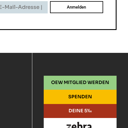
il-
resse
dirizzo
il
OEW MITGLIED WERDEN
SPENDEN
DEINE 5‰