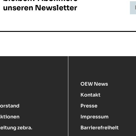
E-
unseren Newsletter
Ma
Ad
-
In
E-
Ma
OEW News
Kontakt
Vorstand
Presse
Aktionen
Impressum
eitung zebra.
Barrierefreiheit