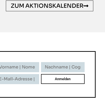
ZUM AKTIONSKALENDER
rname
Nachname
-
ome
Cognome
il-
resse
dirizzo
il