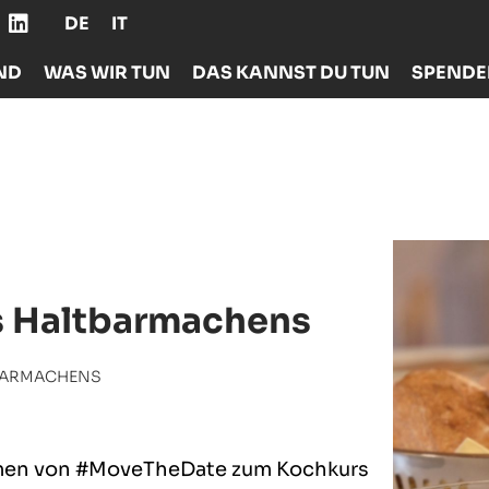
DE
IT
ND
WAS WIR TUN
DAS KANNST DU TUN
SPEND
s Haltbarmachens
TBARMACHENS
hmen von #MoveTheDate zum Kochkurs