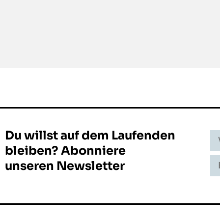
Du willst auf dem Laufenden
Vo
-
bleiben? Abonniere
N
E-
unseren Newsletter
Ma
Ad
-
In
E-
Ma