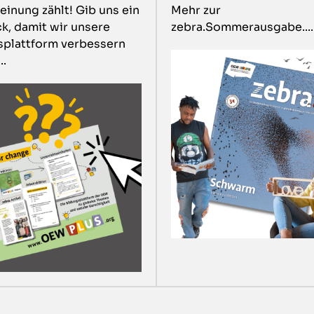
inung zählt! Gib uns ein
Mehr zur
k, damit wir unsere
zebra.Sommerausgabe.....
splattform verbessern
..