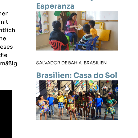
Esperanza
nen
mit
ntlich
ene
ieses
die
elmäßig
SALVADOR DE BAHIA, BRASILIEN
Brasilien: Casa do Sol