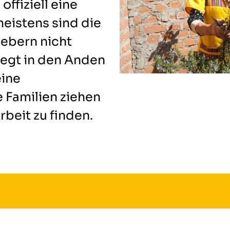
ffiziell eine
eistens sind die
gebern nicht
iegt in den Anden
eine
 Familien ziehen
beit zu finden.