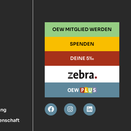
OEW MITGLIED WERDEN
SPENDEN
DEINE 5‰
ung
enschaft