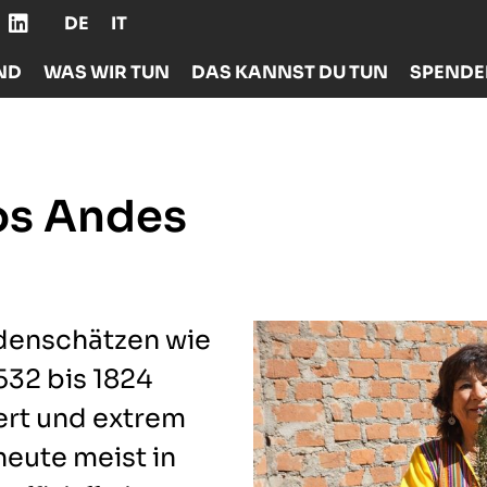
DE
IT
ND
WAS WIR TUN
DAS KANNST DU TUN
SPEND
los Andes
Bodenschätzen wie
532 bis 1824
ert und extrem
heute meist in