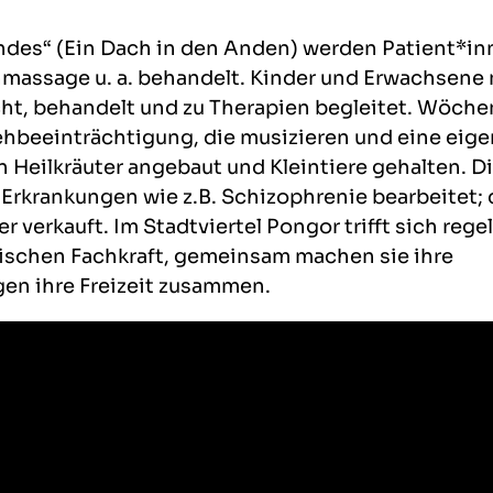
ndes“ (Ein Dach in den Anden) werden Patient*in
nmassage u. a. behandelt. Kinder und Erwachsene 
t, behandelt und zu Therapien begleitet. Wöche
ehbeeinträchtigung, die musizieren und eine eig
 Heilkräuter angebaut und Kleintiere gehalten. D
rkrankungen wie z.B. Schizophrenie bearbeitet; 
 verkauft. Im Stadtviertel Pongor trifft sich reg
ischen Fachkraft, gemeinsam machen sie ihre
gen ihre Freizeit zusammen.