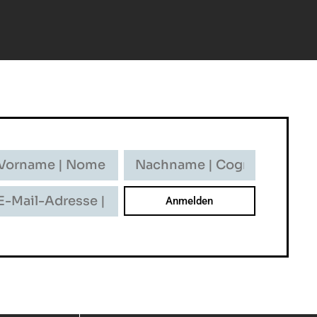
rname
Nachname
-
ome
Cognome
il-
resse
dirizzo
il