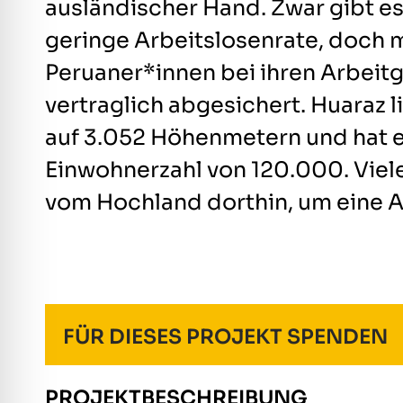
ausländischer Hand. Zwar gibt es o
geringe Arbeitslosenrate, doch m
Peruaner*innen bei ihren Arbeit
vertraglich abgesichert. Huaraz l
auf
3.052 Höhenmetern
und hat 
Einwohnerzahl von 120.000. Viele
vom Hochland dorthin, um eine Ar
FÜR DIESES PROJEKT SPENDEN
PROJEKTBESCHREIBUNG