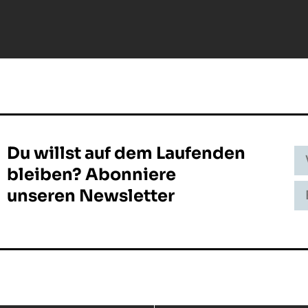
Du willst auf dem Laufenden
Vo
-
bleiben? Abonniere
N
E-
unseren Newsletter
Ma
Ad
-
In
E-
Ma